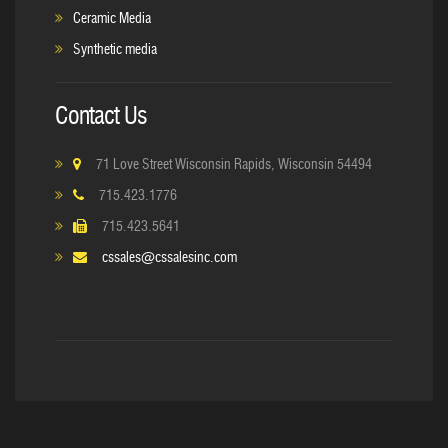
Ceramic Media
Synthetic media
Contact Us
71 Love Street Wisconsin Rapids, Wisconsin 54494
715.423.1776
715.423.5641
cssales@cssalesinc.com