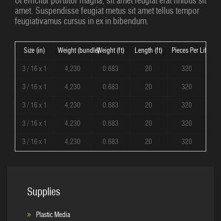
Ut efficitur porttitor magna, sit amet feugiat erat finibus sit
amet. Suspendisse feugiat metus sit amet tellus tempor
feugiativamus cursus in ex in bibendum.
Size (in)
Weight (bundle)
Weight (ft)
Length (ft)
Pieces Per Lift
3 / 16 x 1
4,230
0.683
20
320
3 / 16 x 1
4,230
0.683
20
320
3 / 16 x 1
4,230
0.683
20
320
3 / 16 x 1
4,230
0.683
20
320
3 / 16 x 1
4,230
0.683
20
320
Supplies
Plastic Media