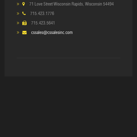
71 Love Street Wisconsin Rapids, Wisconsin 54494
715.423.1776
715.423.5641
cssales@cssalesinc.com
Copyright © 2017. C&S Sales, Inc
Home
About Us
Equipment
Reline & Rebuild
Supplies