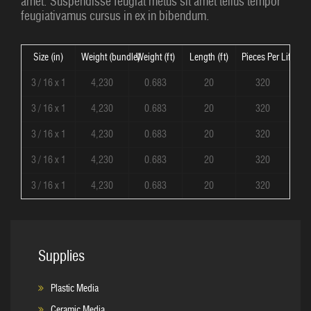
amet. Suspendisse feugiat metus sit amet tellus tempor
feugiativamus cursus in ex in bibendum.
Size (in)
Weight (bundle)
Weight (ft)
Length (ft)
Pieces Per Lift
3 / 16 x 1
4,230
0.683
20
320
3 / 16 x 1
4,230
0.683
20
320
3 / 16 x 1
4,230
0.683
20
320
3 / 16 x 1
4,230
0.683
20
320
3 / 16 x 1
4,230
0.683
20
320
Supplies
Plastic Media
Ceramic Media