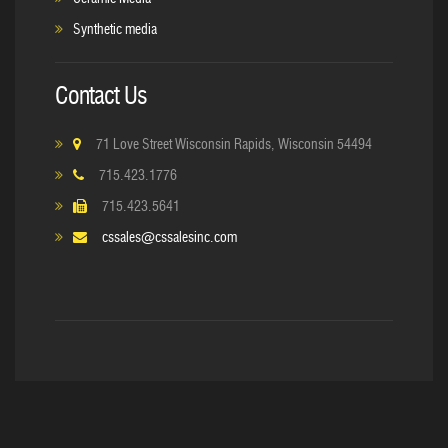
Synthetic media
Contact Us
71 Love Street Wisconsin Rapids, Wisconsin 54494
715.423.1776
715.423.5641
cssales@cssalesinc.com