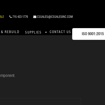
BLE
715 423 1776
CSSALES@CSSALESINC.COM
 & REBUILD
CONTACT US
SUPPLIES
ISO 9001:2015
component.